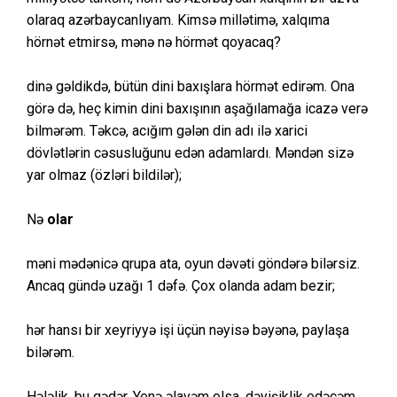
olaraq azərbaycanlıyam. Kimsə millətimə, xalqıma
hörnət etmirsə, mənə nə hörmət qoyacaq?
dinə gəldikdə, bütün dini baxışlara hörmət edirəm. Ona
görə də, heç kimin dini baxışının aşağılamağa icazə verə
bilmərəm. Təkcə, acığım gələn din adı ilə xarici
dövlətlərin cəsusluğunu edən adamlardı. Məndən sizə
yar olmaz (özləri bildilər);
Nə
olar
məni mədənicə qrupa ata, oyun dəvəti göndərə bilərsiz.
Ancaq gündə uzağı 1 dəfə. Çox olanda adam bezir;
hər hansı bir xeyriyyə işi üçün nəyisə bəyənə, paylaşa
bilərəm.
Hələlik, bu qədər. Yenə əlavəm olsa, dəyişiklik edəcəm.