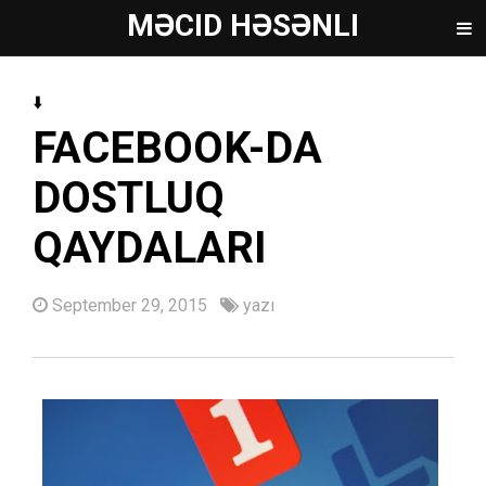
MƏCID HƏSƏNLI
⬇️
FACEBOOK-DA
DOSTLUQ
QAYDALARI
September 29, 2015
yazı