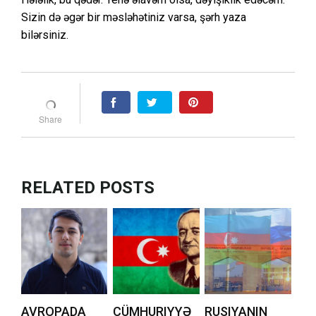
Sizin də əgər bir məsləhətiniz varsa, şərh yaza
bilərsiniz.
RELATED POSTS
AVROPADA
CÜMHURIYYƏ
RUSIYANIN