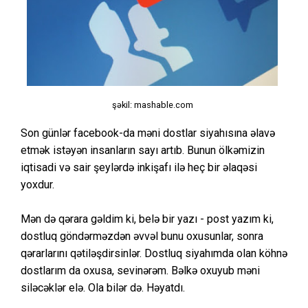
şəkil: mashable.com
Son günlər facebook-da məni dostlar siyahısına əlavə
etmək istəyən insanların sayı artıb. Bunun ölkəmizin
iqtisadi və sair şeylərdə inkişafı ilə heç bir əlaqəsi
yoxdur.
Mən də qərara gəldim ki, belə bir yazı - post yazım ki,
dostluq göndərməzdən əvvəl bunu oxusunlar, sonra
qərarlarını qətiləşdirsinlər. Dostluq siyahımda olan köhnə
dostlarım da oxusa, sevinərəm. Bəlkə oxuyub məni
siləcəklər elə. Ola bilər də. Həyatdı.