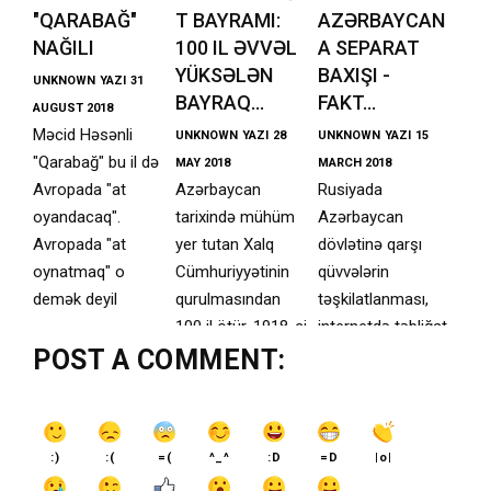
"QARABAĞ"
T BAYRAMI:
AZƏRBAYCAN
NAĞILI
100 IL ƏVVƏL
A SEPARAT
YÜKSƏLƏN
BAXIŞI -
UNKNOWN
YAZI
31
BAYRAQ...
FAKT...
AUGUST 2018
Məcid Həsənli
UNKNOWN
YAZI
28
UNKNOWN
YAZI
15
"Qarabağ" bu il də
MAY 2018
MARCH 2018
Avropada "at
Azərbaycan
Rusiyada
oyandacaq".
tarixində mühüm
Azərbaycan
Avropada "at
yer tutan Xalq
dövlətinə qarşı
oynatmaq" o
Cümhuriyyətinin
qüvvələrin
demək deyil
qurulmasından
təşkilatlanması,
100 il ötür. 1918-ci
internetdə təbliğat
POST A COMMENT:
il
aparmaları
:)
:(
=(
^_^
:D
=D
|o|