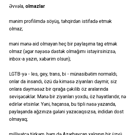
Əvvəla,
olmazlar
mənim profilimdə söyüş, təhqirdən istifadə etmək
olmaz;
məni mənə aid olmayan heç bir paylaşıma tag etmək
olmaz (əgər nəyəsə dəstək olmağımı istəyirsinizsə,
inbox-a yazın, xəbərim olsun);
LGTB-yə - les, gey, trans, bi - münasibətim normaldı,
onlar da insandı, özü də kiməsə ziyanları dəymir, siz
onlara dəyməsəz bir qırağa çəkilib öz aralarında
sevişəcəklər. Mənə bir ziyanları yoxdu, öz həyatlarıdır, nə
edirlər etsinlər. Yəni, haçansa, bu tipli nəsə yazanda,
paylaşanda ağzınıza gələni yazacaqsızsa, indidən dost
olmayaq;
milliyətcə türkəm, həm də Azərbaycan xalqının bir üzvü