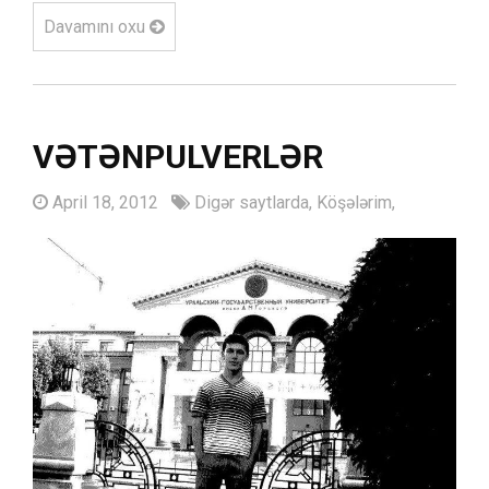
Davamını oxu
VƏTƏNPULVERLƏR
April 18, 2012
Digər saytlarda,
Köşələrim,