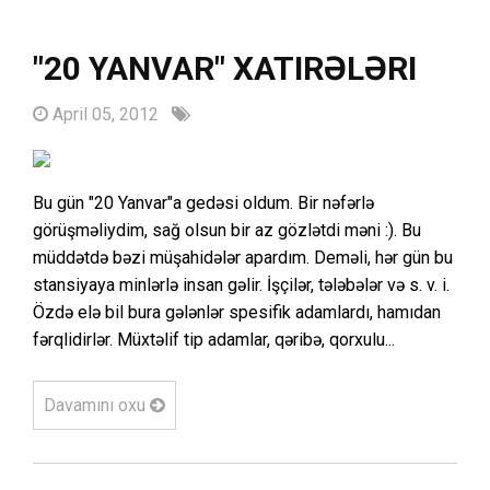
"20 YANVAR" XATIRƏLƏRI
April 05, 2012
Bu gün "20 Yanvar"a gedəsi oldum. Bir nəfərlə
görüşməliydim, sağ olsun bir az gözlətdi məni :). Bu
müddətdə bəzi müşahidələr apardım. Deməli, hər gün bu
stansiyaya minlərlə insan gəlir. İşçilər, tələbələr və s. v. i.
Özdə elə bil bura gələnlər spesifik adamlardı, hamıdan
fərqlidirlər. Müxtəlif tip adamlar, qəribə, qorxulu...
Davamını oxu