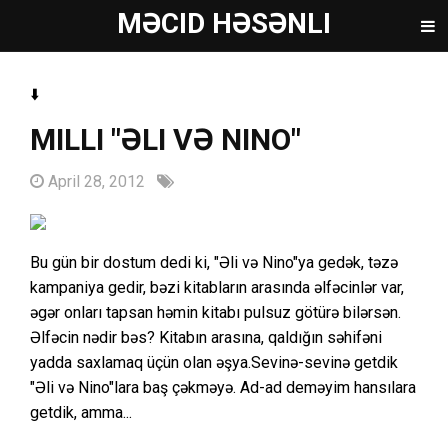
MƏCID HƏSƏNLI
⬇️
MILLI "ƏLI VƏ NINO"
April 28, 2012
Bu gün bir dostum dedi ki, "Əli və Nino"ya gedək, təzə
kampaniya gedir, bəzi kitabların arasında əlfəcinlər var,
əgər onları tapsan həmin kitabı pulsuz götürə bilərsən.
Əlfəcin nədir bəs? Kitabın arasına, qaldığın səhifəni
yadda saxlamaq üçün olan əşya.Sevinə-sevinə getdik
"Əli və Nino"lara baş çəkməyə. Ad-ad deməyim hansılara
getdik, amma...