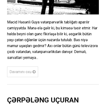
Məcid Həsənli Guya vətənpərvərlik təbliğatı aparılır
cəmiyyətdə. Mənə elə gəlir ki, bu kiməsə təsir etmir. Hər
halda beyni olan gənc fikirləşə bilir ki, əsgərlik bütün
yaşı çatan oğlanlar üçün nəzərdə tutulub. Bəs niyə
məmur uşaqları gedmir? Axı onlar bütün günü televizora
çıxıb vətəndən, vətənpərvərlikdən danışır. Deməli,
sərvətləri yeməyə...
Davamını oxu
ÇƏRPƏLƏNG UÇURAN