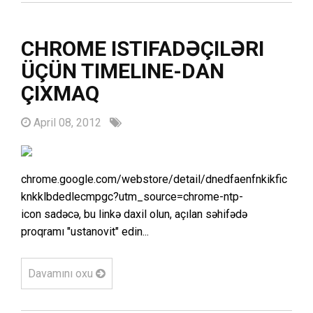
CHROME ISTIFADƏÇILƏRI
ÜÇÜN TIMELINE-DAN
ÇIXMAQ
April 08, 2012
chrome.google.com/webstore/detail/dnedfaenfnkikfic
knkklbdedlecmpgc?utm_source=chrome-ntp-
icon sadəcə, bu linkə daxil olun, açılan səhifədə
proqramı "ustanovit" edin...
Davamını oxu