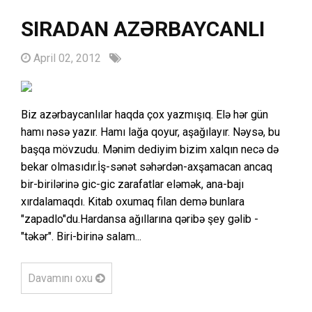
SIRADAN AZƏRBAYCANLI
April 02, 2012
Biz azərbaycanlılar haqda çox yazmışıq. Elə hər gün
hamı nəsə yazır. Hamı lağa qoyur, aşağılayır. Nəysə, bu
başqa mövzudu. Mənim dediyim bizim xalqın necə də
bekar olmasıdır.İş-sənət səhərdən-axşamacan ancaq
bir-birilərinə gic-gic zarafatlar eləmək, ana-bajı
xırdalamaqdı. Kitab oxumaq filan demə bunlara
"zapadlo"du.Hardansa ağıllarına qəribə şey gəlib -
"təkər". Biri-birinə salam...
Davamını oxu