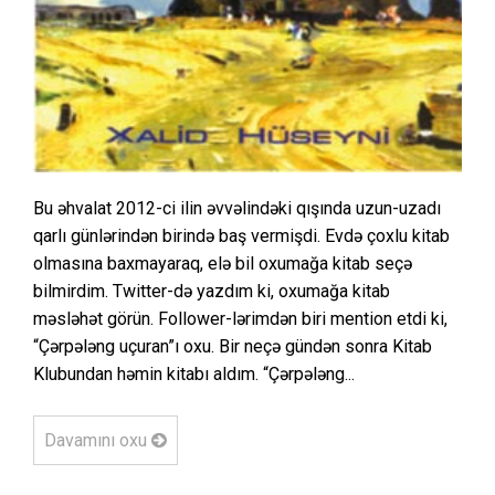
Bu əhvalat 2012-ci ilin əvvəlindəki qışında uzun-uzadı
qarlı günlərindən birində baş vermişdi. Evdə çoxlu kitab
olmasına baxmayaraq, elə bil oxumağa kitab seçə
bilmirdim. Twitter-də yazdım ki, oxumağa kitab
məsləhət görün. Follower-lərimdən biri mention etdi ki,
“Çərpələng uçuran”ı oxu. Bir neçə gündən sonra Kitab
Klubundan həmin kitabı aldım. “Çərpələng...
Davamını oxu