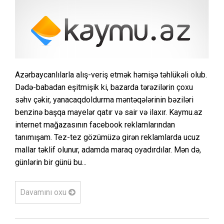
Azərbaycanlılarla alış-veriş etmək həmişə təhlükəli olub.
Dədə-babadan eşitmişik ki, bazarda tərəzilərin çoxu
səhv çəkir, yanacaqdoldurma məntəqələrinin bəziləri
benzinə başqa mayelər qatır və sair və ilaxır. Kaymu.az
internet mağazasının facebook reklamlarından
tanımışam. Tez-tez gözümüzə girən reklamlarda ucuz
mallar təklif olunur, adamda maraq oyadırdılar. Mən də,
günlərin bir günü bu...
Davamını oxu