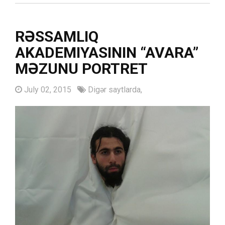
RƏSSAMLIQ
AKADEMIYASININ “AVARA”
MƏZUNU PORTRET
July 02, 2015
Digər saytlarda,