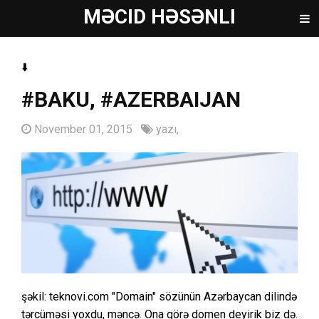
MƏCID HƏSƏNLI
⬇️
#BAKU, #AZERBAIJAN
November 01, 2015
yazı,
şəkil: teknovi.com "Domain" sözünün Azərbaycan dilində
tərcüməsi yoxdu, məncə. Ona görə domen deyirik biz də.