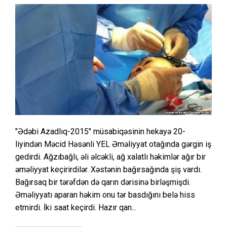
"Ədəbi Azadlıq-2015" müsabiqəsinin hekayə 20-
liyindən Məcid Həsənli YEL Əməliyyat otağında gərgin iş
gedirdi. Ağzıbağlı, əli əlcəkli, ağ xalatlı həkimlər ağır bir
əməliyyat keçirirdilər. Xəstənin bağırsağında şiş vardı.
Bağırsaq bir tərəfdən də qarın dərisinə birləşmişdi.
Əməliyyatı aparan həkim onu tər basdığını belə hiss
etmirdi. İki saat keçirdi. Hazır qan...