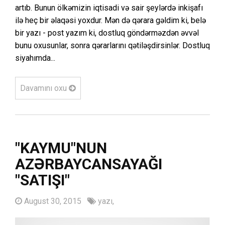
artıb. Bunun ölkəmizin iqtisadi və sair şeylərdə inkişafı
ilə heç bir əlaqəsi yoxdur. Mən də qərara gəldim ki, belə
bir yazı - post yazım ki, dostluq göndərməzdən əvvəl
bunu oxusunlar, sonra qərarlarını qətiləşdirsinlər. Dostluq
siyahımda...
Davamını oxu
"KAYMU"NUN
AZƏRBAYCANSAYAĞI
"SATIŞI"
August 30, 2015
yazı,