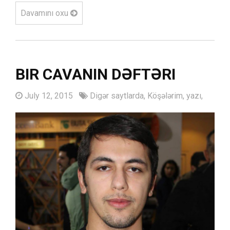
Davamını oxu
BIR CAVANIN DƏFTƏRI
July 12, 2015
Digər saytlarda,
Köşələrim,
yazı,