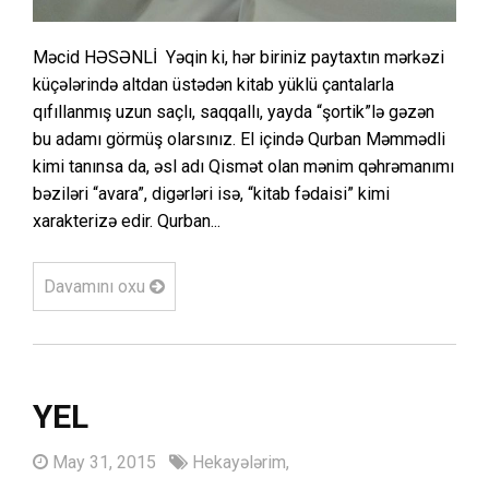
Məcid HƏSƏNLİ Yəqin ki, hər biriniz paytaxtın mərkəzi
küçələrində altdan üstədən kitab yüklü çantalarla
qıfıllanmış uzun saçlı, saqqallı, yayda “şortik”lə gəzən
bu adamı görmüş olarsınız. El içində Qurban Məmmədli
kimi tanınsa da, əsl adı Qismət olan mənim qəhrəmanımı
bəziləri “avara”, digərləri isə, “kitab fədaisi” kimi
xarakterizə edir. Qurban...
Davamını oxu
YEL
May 31, 2015
Hekayələrim,