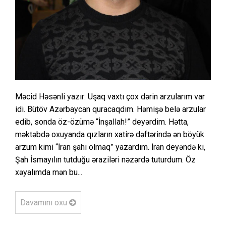
Məcid Həsənli yazır: Uşaq vaxtı çox dərin arzularım var
idi. Bütöv Azərbaycan quracaqdım. Həmişə belə arzular
edib, sonda öz-özümə “İnşallah!” deyərdim. Hətta,
məktəbdə oxuyanda qızların xatirə dəftərində ən böyük
arzum kimi “İran şahı olmaq” yazardım. İran deyəndə ki,
Şah İsmayılın tutduğu əraziləri nəzərdə tuturdum. Öz
xəyalımda mən bu...
Davamını oxu