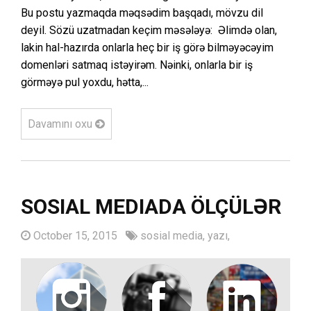
Bu postu yazmaqda məqsədim başqadı, mövzu dil
deyil. Sözü uzatmadan keçim məsələyə: Əlimdə olan,
lakin hal-hazırda onlarla heç bir iş görə bilməyəcəyim
domenləri satmaq istəyirəm. Nəinki, onlarla bir iş
görməyə pul yoxdu, hətta,...
Davamını oxu
SOSIAL MEDIADA ÖLÇÜLƏR
October 15, 2015
sosial media,
yazı,