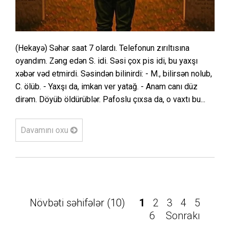
(Hekayə) Səhər saat 7 olardı. Telefonun zırıltısına
oyandım. Zəng edən S. idi. Səsi çox pis idi, bu yaxşı
xəbər vəd etmirdi. Səsindən bilinirdi: - M., bilirsən nolub,
C. ölüb. - Yaxşı da, imkan ver yatağ. - Anam canı düz
dirəm. Döyüb öldürüblər. Pafoslu çıxsa da, o vaxtı bu...
Davamını oxu
Növbəti səhifələr (10)
1
2
3
4
5
6
Sonrakı