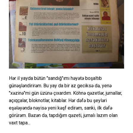
Hər il yayda bütün "sandığ"ımı həyətə boşaltıb
günəşləndirirəm. Bu yay da bir az geciksə də, yenə
"xəzinə"mi gün üzünə çıxardım. Köhnə qəzetlər, jurnallar,
açıqçalar, bloknotlar, kitablar. Hər dəfə bu şeyləri
eşələyəndə nəyisə yeni kəşf edirəm, sanki, ilk dəfə
görürəm. Bəzən də, tapdığım qəzeti, jurnalı lazım olan
vaxt tapa...