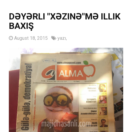
DƏYƏRLI "XƏZINƏ"MƏ ILLIK
BAXIŞ
August 18, 2015
yazı,