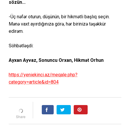
sözün...
-Üç nəfər oturun, düşünün, bir hikmətli başlıq seçin.
Mənə vaxt ayırdığınıza görə, hər birinizə təşəkkür
edirəm.
Söhbətləşdi:
Ayxan Ayvaz, Sonuncu Orxan, Hikmət Orhun
https://yeniekinci.az/meqale.php?
category=article&id=804