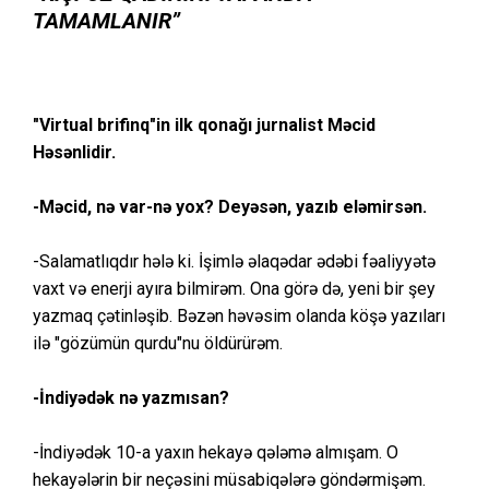
TAMAMLANIR”
"Virtual brifinq"in ilk qonağı jurnalist Məcid
Həsənlidir.
-Məcid, nə var-nə yox? Deyəsən, yazıb eləmirsən.
-Salamatlıqdır hələ ki. İşimlə əlaqədar ədəbi fəaliyyətə
vaxt və enerji ayıra bilmirəm. Ona görə də, yeni bir şey
yazmaq çətinləşib. Bəzən həvəsim olanda köşə yazıları
ilə "gözümün qurdu"nu öldürürəm.
-İndiyədək nə yazmısan?
-İndiyədək 10-a yaxın hekayə qələmə almışam. O
hekayələrin bir neçəsini müsabiqələrə göndərmişəm.