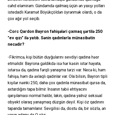
cəhd eləmirəm. Gündəmdə qalmaq üçün ən yaxşı yolları
istedadlı Kəramət Böyükçöldən öyrənmək olardı, o da
çox ağır yol seçib.
-Corc Qardon Bayron fahişələri çıxmaq şərtilə 250
"ev qızı" ilə yatıb. Sənin qadınlarla münasibətin
necədir?
-Fikrimcə, kişi bütün duyğularını sevdiyi qadına həsr
etməlidir. Bayrona gəldikdə isə hər kəsin istər həyata,
istərsə də, qadına fərqli yanaşma tərzi var. Necə ki, həm
fahişə, həm də əxlaqlı qadınlar var. Ola bilsin, Bayron tipli
kişilər nəinki 250, daha çox qadınla münasibət qursa da,
axtardığını tapa bilmir. İnsanın təbii ehtiyacını
qarşılaması normal haldır, lakin, qadına yalnız seksual
obyekt olaraq yanaşmaq düzgün deyil. Kişi öz qadınını
tapanda tamamlanır. Sevgilisi də, dostu da, bir sözlə, ən
yaxın adamı da O olur.