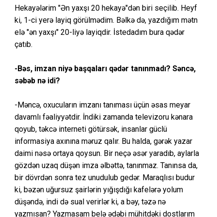
Hekayələrim "Ən yaxşı 20 hekayə"dən biri seçilib. Heyf
ki, 1-ci yerə layiq görülmədim. Bəlkə də, yazdığım mətn
elə "ən yaxşı" 20-liyə layiqdir. İstedadım bura qədər
çatıb.
-Bəs, imzan niyə başqaları qədər tanınmadı? Səncə,
səbəb nə idi?
-Məncə, oxucuların imzanı tanıması üçün əsas meyar
davamlı fəaliyyətdir. İndiki zamanda televizoru kənara
qoyub, təkcə interneti götürsək, insanlar güclü
informasiya axınına məruz qalır. Bu halda, gərək yazar
daimi nəsə ortaya qoysun. Bir neçə əsər yaradıb, aylarla
gözdən uzaq düşən imza əlbəttə, tanınmaz. Tanınsa da,
bir dövrdən sonra tez unudulub gedər. Maraqlısı budur
ki, bəzən uğursuz şairlərin yığışdığı kafelərə yolum
düşəndə, indi də sual verirlər ki, a bəy, təzə nə
yazmısan? Yazmasam belə ədəbi mühitdəki dostlarım