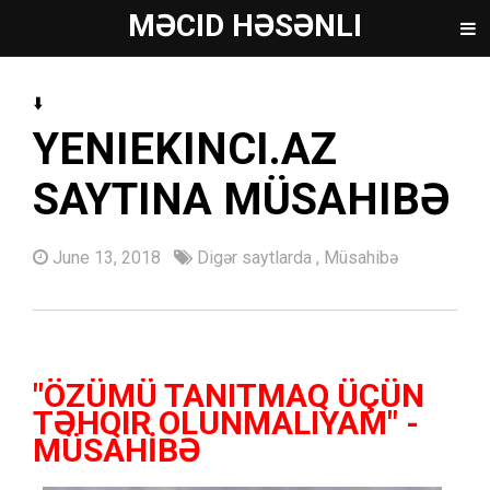
MƏCID HƏSƏNLI
⬇️
YENIEKINCI.AZ
SAYTINA MÜSAHIBƏ
June 13, 2018
Digər saytlarda
,
Müsahibə
"ÖZÜMÜ TANITMAQ ÜÇÜN
TƏHQIR OLUNMALIYAM" -
MÜSAHİBƏ