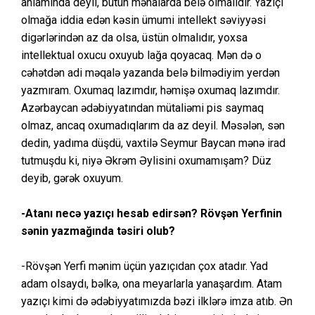
anlamında deyil, bütün mənalarda belə olmalıdır. Yazıçı
olmağa iddia edən kəsin ümumi intellekt səviyyəsi
digərlərindən az da olsa, üstün olmalıdır, yoxsa
intellektual oxucu oxuyub lağa qoyacaq. Mən də o
cəhətdən adi məqalə yazanda belə bilmədiyim yerdən
yazmıram. Oxumaq lazımdır, həmişə oxumaq lazımdır.
Azərbaycan ədəbiyyatından mütaliəmi pis saymaq
olmaz, ancaq oxumadıqlarım da az deyil. Məsələn, sən
dedin, yadıma düşdü, vaxtilə Seymur Baycan mənə irad
tutmuşdu ki, niyə Əkrəm Əylisini oxumamışam? Düz
deyib, gərək oxuyum.
-Atanı necə yazıçı hesab edirsən? Rövşən Yerfinin
sənin yazmağında təsiri olub?
-Rövşən Yerfi mənim üçün yazıçıdan çox atadır. Yad
adam olsaydı, bəlkə, ona meyarlarla yanaşardım. Atam
yazıçı kimi də ədəbiyyatımızda bəzi ilklərə imza atıb. Ən