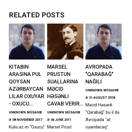
RELATED POSTS
KITABIN
MARSEL
AVROPADA
ARASINA PUL
PRUSTUN
"QARABAĞ"
QOYSAN
SUALLARINA
NAĞILI
AZƏRBAYCAN
MƏCID
UNKNOWN
MÜSAHIB
LILAR OXUYAR
HƏSƏNLI
Ə
31 AUGUST 2018
- OXUCU...
CAVAB VERIR...
Məcid Həsənli
"Qarabağ" bu il də
UNKNOWN
MÜSAHIB
UNKNOWN
MÜSAHIB
Avropada "at
Ə
08 NOVEMBER 2017
Ə
06 JUNE 2011
Kulis.az-ın “Oxucu”
Marsel Prust
oyandacaq".