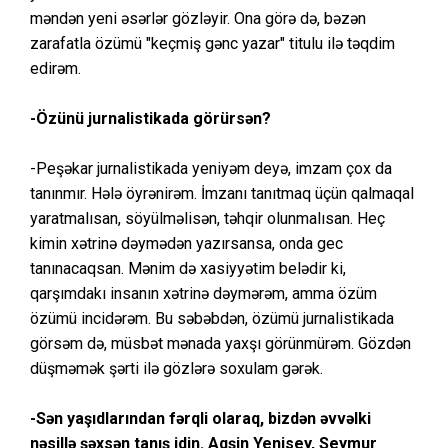
məndən yeni əsərlər gözləyir. Ona görə də, bəzən
zarafatla özümü "keçmiş gənc yazar" titulu ilə təqdim
edirəm.
-Özünü jurnalistikada görürsən?
-Peşəkar jurnalistikada yeniyəm deyə, imzam çox da
tanınmır. Hələ öyrənirəm. İmzanı tanıtmaq üçün qalmaqal
yaratmalısan, söyülməlisən, təhqir olunmalısan. Heç
kimin xətrinə dəymədən yazırsansa, onda gec
tanınacaqsan. Mənim də xasiyyətim belədir ki,
qarşımdakı insanın xətrinə dəymərəm, amma özüm
özümü incidərəm. Bu səbəbdən, özümü jurnalistikada
görsəm də, müsbət mənada yaxşı görünmürəm. Gözdən
düşməmək şərti ilə gözlərə soxulam gərək.
-Sən yaşıdlarından fərqli olaraq, bizdən əvvəlki
nəsillə şəxsən tanış idin. Aqşin Yenisey, Seymur