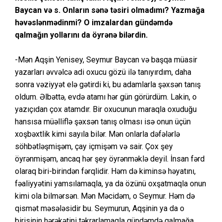
Baycan və s. Onların sənə təsiri olmadımı? Yazmağa
həvəslənmədinmi? O imzalardan gündəmdə
qalmağın yollarını da öyrənə bilərdin.
-Mən Aqşin Yenisey, Seymur Baycan və başqa müasir
yazarları əvvəlcə adi oxucu gözü ilə tanıyırdım, daha
sonra vəziyyət elə gətirdi ki, bu adamlarla şəxsən tanış
oldum. Əlbəttə, evdə atamı hər gün görürdüm. Lakin, o
yazıçıdan çox atamdır. Bir oxucunun maraqla oxuduğu
hansısa müəlliflə şəxsən tanış olması isə onun üçün
xoşbəxtlik kimi sayıla bilər. Mən onlarla dəfələrlə
söhbətləşmişəm, çay içmişəm və sair. Çox şey
öyrənmişəm, ancaq hər şey öyrənməklə deyil. İnsan fərd
olaraq biri-birindən fərqlidir. Həm də kiminsə həyatını,
fəaliyyətini yamsılamaqla, ya da özünü oxşatmaqla onun
kimi ola bilmərsən. Mən Məcidəm, o Seymur. Həm də
qismət məsələsidir bu. Seymurun, Aqşinin ya da o
birisinin hərəkətini təkrarlamaqla gündəmdə qalmağa