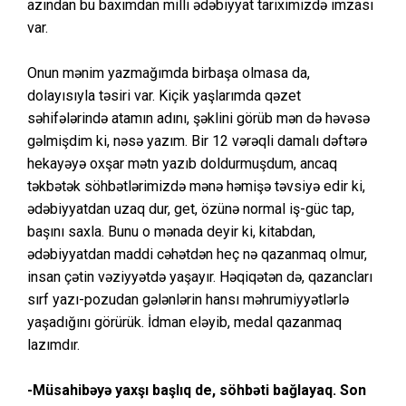
azından bu baxımdan milli ədəbiyyat tariximizdə imzası
var.
Onun mənim yazmağımda birbaşa olmasa da,
dolayısıyla təsiri var. Kiçik yaşlarımda qəzet
səhifələrində atamın adını, şəklini görüb mən də həvəsə
gəlmişdim ki, nəsə yazım. Bir 12 vərəqli damalı dəftərə
hekayəyə oxşar mətn yazıb doldurmuşdum, ancaq
təkbətək söhbətlərimizdə mənə həmişə təvsiyə edir ki,
ədəbiyyatdan uzaq dur, get, özünə normal iş-güc tap,
başını saxla. Bunu o mənada deyir ki, kitabdan,
ədəbiyyatdan maddi cəhətdən heç nə qazanmaq olmur,
insan çətin vəziyyətdə yaşayır. Həqiqətən də, qazancları
sırf yazı-pozudan gələnlərin hansı məhrumiyyətlərlə
yaşadığını görürük. İdman eləyib, medal qazanmaq
lazımdır.
-Müsahibəyə yaxşı başlıq de, söhbəti bağlayaq. Son