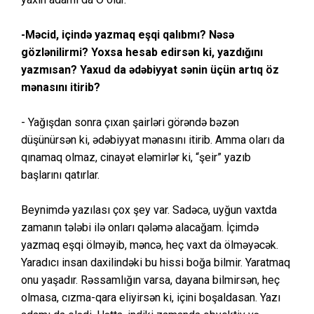
-Məcid, içində yazmaq eşqi qalıbmı? Nəsə
gözlənilirmi? Yoxsa hesab edirsən ki, yazdığını
yazmısan? Yaxud da ədəbiyyat sənin üçün artıq öz
mənasını itirib?
- Yağışdan sonra çıxan şairləri görəndə bəzən
düşünürsən ki, ədəbiyyat mənasını itirib. Amma oları da
qınamaq olmaz, cinayət eləmirlər ki, “şeir” yazıb
başlarını qatırlar.
Beynimdə yazılası çox şey var. Sadəcə, uyğun vaxtda
zamanın tələbi ilə onları qələmə alacağam. İçimdə
yazmaq eşqi ölməyib, məncə, heç vaxt da ölməyəcək.
Yaradıcı insan daxilindəki bu hissi boğa bilmir. Yaratmaq
onu yaşadır. Rəssamlığın varsa, dayana bilmirsən, heç
olmasa, cızma-qara eliyirsən ki, içini boşaldasan. Yazı