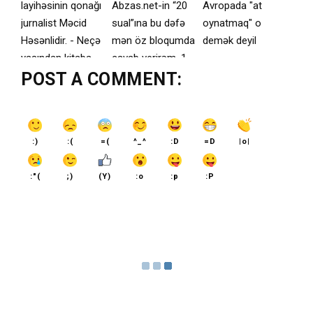
layihəsinin qonağı
Abzas.net-in “20
Avropada "at
jurnalist Məcid
sual”ına bu dəfə
oynatmaq" o
Həsənlidir. - Neçə
mən öz bloqumda
demək deyil
yaşından kitaba
cavab verirəm. 1.
POST A COMMENT:
Ən sevdiyiniz
:)
:(
=(
^_^
:D
=D
|o|
:"(
;)
(Y)
:o
:p
:P