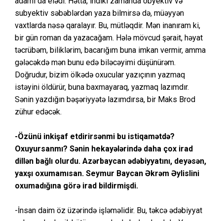
adamı da elədi. Hətta, indiki zamanda obyektiv və
subyektiv səbəblərdən yaza bilmirsə də, müəyyən
vaxtlarda nəsə qaralayır. Bu, mütləqdir. Mən inanıram ki,
bir gün roman da yazacağam. Hələ mövcud şərait, həyat
təcrübəm, biliklərim, bacarığım buna imkan vermir, amma
gələcəkdə mən bunu edə biləcəyimi düşünürəm.
Doğrudur, bizim ölkədə oxucular yazıçının yazmaq
istəyini öldürür, buna baxmayaraq, yazmaq lazımdır.
Sənin yazdığın bəşəriyyətə lazımdırsa, bir Maks Brod
zühur edəcək.
-Özünü inkişaf etdirirsənmi bu istiqamətdə?
Oxuyursanmı? Sənin hekayələrində daha çox irad
dillən bağlı olurdu. Azərbaycan ədəbiyyatını, deyəsən,
yaxşı oxumamısan. Seymur Baycan Əkrəm Əylislini
oxumadığına görə irad bildirmişdi.
-İnsan daim öz üzərində işləməlidir. Bu, təkcə ədəbiyyat