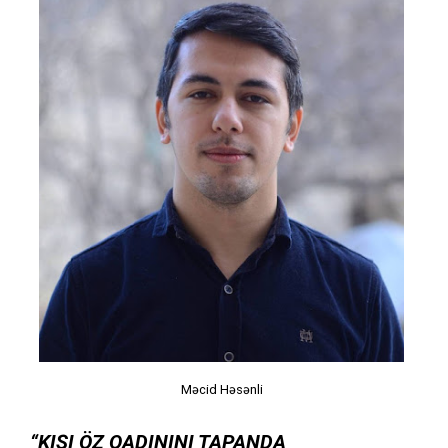
Məcid Həsənli
“KIŞI ÖZ QADININI TAPANDA