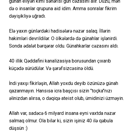
günah eliyən kimi səhərisi gün cəzasını alır. Düzü, mən
də o insanlar qrupuna aid idim. Amma sonralar fikrim
dəyişikliyə uğradı.
Elə yaxın günlərdəki hadisələrə nəzər salaq. İllərin
hakimləri devrildilər. O ölkələrdə də günahlar işlənirdi.
Sonda ədalət bərqərar oldu. Günahkarlar cəzasını aldı.
40 illik Qəddafini kanalizasiya borusundan çıxarıb
küçədə sürüdülər. Və şərəfsizcəsinə öldü.
İndi yaxşı fikirləşin, Allah yoxdu deyib özünüzə günah
qazanmayın. Hansısa icra başçısı sizin "toçka"nızı
əlinizdən alırsa, o dəqiqə ateist olub, ümidinizi üzməyin.
Allah var, sadəcə 6 milyard insana eyni vaxtda nəzər
salmaq olmur. Ola bilər ki, sizin işiniz 40 ilə qəbula
düşsün :)