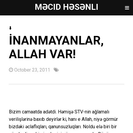
MƏCID HƏSƏNLI
⬇️
İNANMAYANLAR,
ALLAH VAR!
October 23, 2011
Bizim camaatda adətdi. Həmişə STV-nin ağlamalı
verilişlərinə baxıb deyirlər ki, hanı e Allah, niyə görmür
bizdəki əclaflıqları, qanunsuzluqları. Noldu elə biri bir