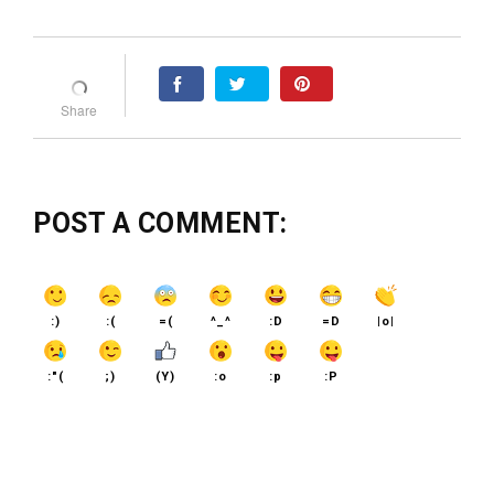
POST A COMMENT:
:)
:(
=(
^_^
:D
=D
|o|
:"(
;)
(Y)
:o
:p
:P