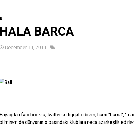
⬇️
HALA BARCA
December 11, 2011
Bayaqdan facebook-a, twitter-ə diqqət edirəm, hamı "barsa", "madri
bilmirəm də dünyanın o başındakı klublara necə azarkeşlik edirlər