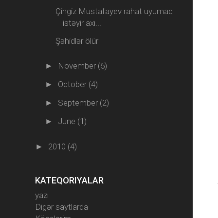
Çingiz Mustafayev rahat uyumaq
istəyir axı...
Şəhidlər ölür
November
(6)
►
October
(4)
►
September
(2)
►
June
(1)
►
2010
(4)
►
KATEQORIYALAR
yazı
Digər saytlarda