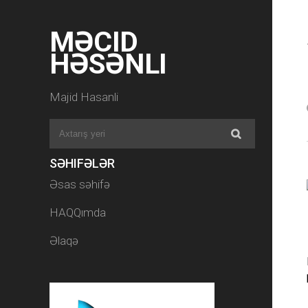
MƏCID
HƏSƏNLI
Majid Hasanli
SƏHIFƏLƏR
Əsas səhifə
HAQQımda
Əlaqə