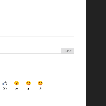
REPLY
(Y)
:o
:p
:P