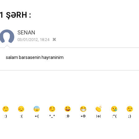
1 ŞƏRH :
SENAN
03/01/2012, 18:24
salam barsasenin hayraninim
:)
:(
=(
^_^
:D
=D
|o|
:"(
;)