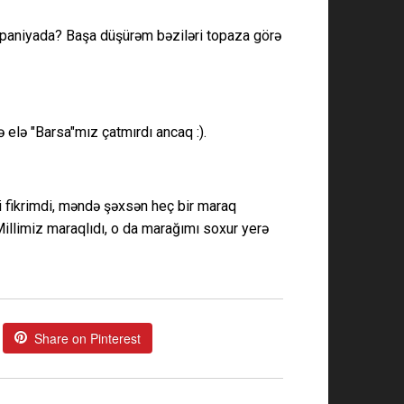
 İspaniyada? Başa düşürəm bəziləri topaza görə
ə elə "Barsa"mız çatmırdı ancaq :).
si fikrimdi, məndə şəxsən heç bir maraq
llimiz maraqlıdı, o da marağımı soxur yerə
Share on Pinterest