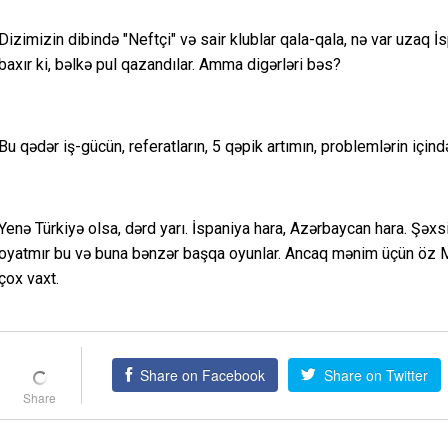
Dizimizin dibində "Neftçi" və sair klublar qala-qala, nə var uzaq
baxır ki, bəlkə pul qazandılar. Amma digərləri bəs?
Bu qədər iş-gücün, referatların, 5 qəpik artımın, problemlərin içind
Yenə Türkiyə olsa, dərd yarı. İspaniya hara, Azərbaycan hara. Şəx
oyatmır bu və buna bənzər başqa oyunlar. Ancaq mənim üçün öz Mi
çox vaxt.
Share on Facebook
Share on Twitter