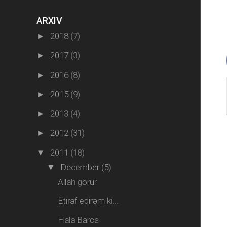
ARXIV
2018
(7)
►
2017
(3)
►
2016
(8)
►
2015
(9)
►
2013
(4)
►
2012
(31)
►
2011
(18)
▼
December
(5)
▼
Allah görür
Etiraf edirəm ki...
Hala Barca